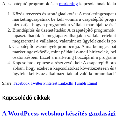
A csapatépítő programok és a
marketing
kapcsolatának kiak
Közös tervezés és stratégiaalkotás: A marketingcsapat 
marketingcsapatnak be kell vonnia a csapatépítő progr
biztosítja, hogy a programok a vállalat márkájához és 
Brandépítés és üzenetátadás: A csapatépítő programok 
tapasztalhatják és megtapasztalhatják a vállalat értéke
megszeretni a vállalatot, valamint az ügyfeleknek is po
Csapatépítő események promóciója: A marketingcsapat 
marketingeszközök, mint például e-mail hírlevelek, be
ösztönzésben. Ezzel a marketing hozzájárul a programok
Kapcsolatok építése a résztvevőkkel: A csapatépítő pr
abban, hogy ezeket a kapcsolatokat következetesen és t
ügyfelekkel és az alkalmazottakkal való kommunikáció
Share.
Facebook
Twitter
Pinterest
LinkedIn
Tumblr
Email
Kapcsolódó
cikkek
A WordPress webshop készítés gazdasági