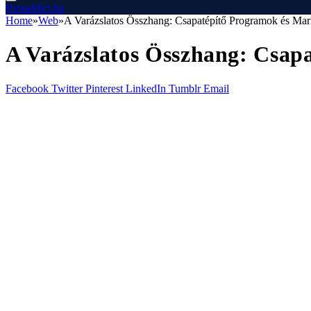
Runaddict.hu
Home
»
Web
»
A Varázslatos Összhang: Csapatépítő Programok és Mark
A Varázslatos Összhang: Csap
Facebook
Twitter
Pinterest
LinkedIn
Tumblr
Email