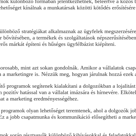
amok különböző formában jelentkezhetnek, beleértve a közös
hetőséget kínálnak a munkatársak közötti kötődés erősítésére 
különböző stratégiákat alkalmaznak az ügyfelek megszerzésér
ör bővítésében, a termékek és szolgáltatások népszerűsítésében
rős márkát építeni és hűséges ügyfélbázist kiépíteni.
zorosabb, mint azt sokan gondolnák. Amikor a vállalatok csa
n a marketingre is. Nézzük meg, hogyan járulnak hozzá ezek 
tő programok segítenek kialakítani a dolgozókban a lojalitást é
zitív hatással van a vállalat imázsára és hírnevére. Elkötel
lhat a marketing eredményességéhez.
 programok olyan lehetőséget teremtenek, ahol a dolgozók j
Ez a jobb csapatmunka és kommunikáció elősegítheti a mark
amok során résztvevők különböző kihívásokkal és feladatokkal