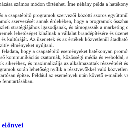
názása számos módon történhet. Íme néhány példa a hatékon
és a csapatépítő programok szervezői közötti szoros együttműkö
amok szervezését annak érdekében, hogy a programok összhang
üzleti stratégiájához igazodjanak, és támogassák a marketing c
remek lehetőséget kínálnak a vállalat brandépítésére és üzen
it és kultúráját. Az üzenetek és az értékek közvetlenül átadha
zitív élményeket nyújtani.
feladata, hogy a csapatépítő eseményeket hatékonyan promótá
lső kommunikációs csatornák, közösségi média és weboldal, s
 sikeréhez, és maximalizálja az alkalmazottak részvételét és
ogramok során lehetőség nyílik a résztvevőkkel való közvetlen
artósan építse. Például az események után követő e-mailek va
 fenntartásában.
 előnyei