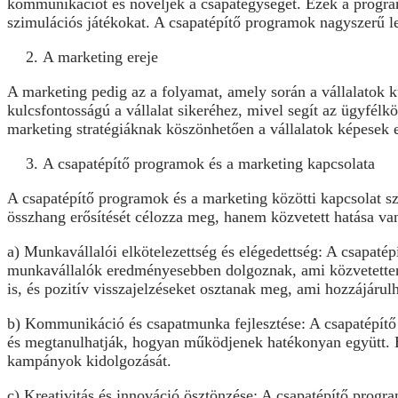
kommunikációt és növeljék a csapategységet. Ezek a progr
szimulációs játékokat. A csapatépítő programok nagyszerű le
A marketing ereje
A marketing pedig az a folyamat, amely során a vállalatok 
kulcsfontosságú a vállalat sikeréhez, mivel segít az ügyfélk
marketing stratégiáknak köszönhetően a vállalatok képesek e
A csapatépítő programok és a marketing kapcsolata
A csapatépítő programok és a marketing közötti kapcsolat s
összhang erősítését célozza meg, hanem közvetett hatása va
a) Munkavállalói elkötelezettség és elégedettség: A csapatépí
munkavállalók eredményesebben dolgoznak, ami közvetetten po
is, és pozitív visszajelzéseket osztanak meg, ami hozzájáru
b) Kommunikáció és csapatmunka fejlesztése: A csapatépítő
és megtanulhatják, hogyan működjenek hatékonyan együtt. 
kampányok kidolgozását.
c) Kreativitás és innováció ösztönzése: A csapatépítő progr