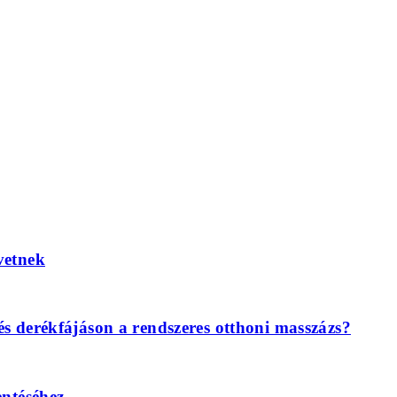
vetnek
és derékfájáson a rendszeres otthoni masszázs?
entéséhez