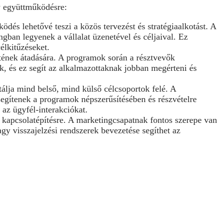
y együttműködésre:
dés lehetővé teszi a közös tervezést és stratégiaalkotást. A
ban legyenek a vállalat üzenetével és céljaival. Ez
élkitűzéseket.
etének átadására. A programok során a résztvevők
tók, és ez segít az alkalmazottaknak jobban megérteni és
lja mind belső, mind külső célcsoportok felé. A
egítenek a programok népszerűsítésében és részvételre
 az ügyfél-interakciókat.
 kapcsolatépítésre. A marketingcsapatnak fontos szerepe van
gy visszajelzési rendszerek bevezetése segíthet az