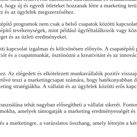
, hogy új és egyedi ötleteket hozzanak létre a marketing terü
ez és az ügyfelek megszerzéséhez.
tépítő programok nem csak a belső csapatok közötti kapcsolato
tépítő tevékenységek, mint például ügyféltalálkozók vagy köz
séget és az üzleti eredményeket.
tti kapcsolat izgalmas és kölcsönösen előnyös. A csapatépítő
iót és a csapatmunkát, ösztönözni a kreativitást és az innováci
. Az elégedett és elkötelezett munkavállalók pozitív visszajel
ővé teszi a marketingcsapat számára, hogy hatékonyabban do
ting stratégiákba. A vállalat és az ügyfelek közötti erős kapc
asználása tehát nagyban elősegítheti a vállalat sikerét. Fonto
ramokba, amelyek támogatják a marketing eredményességét és 
s a marketingre, a varázslatos összhang, amely létrejön a két t