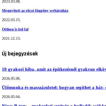
2023.03.08.
Megnyitott az olcsó függöny webáruház
2022.03.15.
Otthon is led fal
2021.12.13.
Új bejegyzések
10 gyakori hiba, amit az építkezésnél gyakran elkö
2026.05.06.
Ülőmunka és masszázsfotel: hogyan segíthet a hát- 
2026.05.04.
Nincs B terv – gyakorlati segítség a hulladék csökk