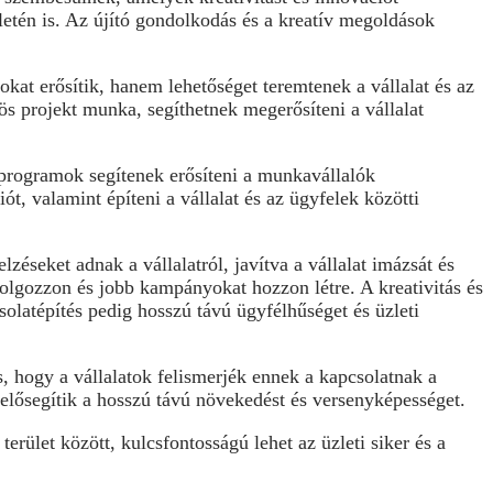
letén is. Az újító gondolkodás és a kreatív megoldások
kat erősítik, hanem lehetőséget teremtenek a vállalat és az
ös projekt munka, segíthetnek megerősíteni a vállalat
 programok segítenek erősíteni a munkavállalók
ót, valamint építeni a vállalat és az ügyfelek közötti
zéseket adnak a vállalatról, javítva a vállalat imázsát és
lgozzon és jobb kampányokat hozzon létre. A kreativitás és
solatépítés pedig hosszú távú ügyfélhűséget és üzleti
s, hogy a vállalatok felismerjék ennek a kapcsolatnak a
elősegítik a hosszú távú növekedést és versenyképességet.
erület között, kulcsfontosságú lehet az üzleti siker és a