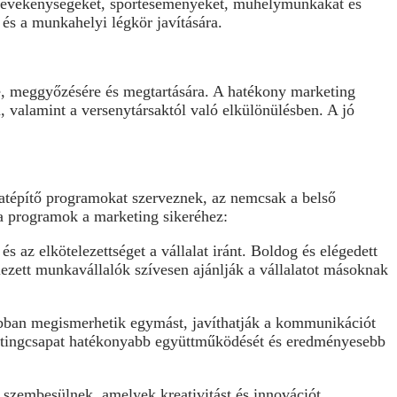
 tevékenységeket, sporteseményeket, műhelymunkákat és
és a munkahelyi légkör javítására.
e, meggyőzésére és megtartására. A hatékony marketing
, valamint a versenytársaktól való elkülönülésben. A jó
patépítő programokat szerveznek, az nemcsak a belső
a programok a marketing sikeréhez:
s az elkötelezettséget a vállalat iránt. Boldog és elégedett
ezett munkavállalók szívesen ajánlják a vállalatot másoknak
obban megismerhetik egymást, javíthatják a kommunikációt
etingcsapat hatékonyabb együttműködését és eredményesebb
 szembesülnek, amelyek kreativitást és innovációt