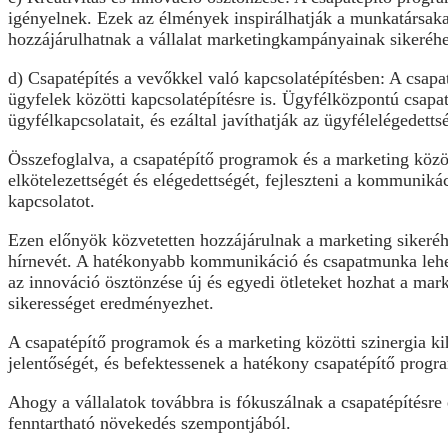
igényelnek. Ezek az élmények inspirálhatják a munkatársakat
hozzájárulhatnak a vállalat marketingkampányainak sikeréh
d) Csapatépítés a vevőkkel való kapcsolatépítésben: A csapa
ügyfelek közötti kapcsolatépítésre is. Ügyfélközpontú csapa
ügyfélkapcsolatait, és ezáltal javíthatják az ügyfélelégedett
Összefoglalva, a csapatépítő programok és a marketing közö
elkötelezettségét és elégedettségét, fejleszteni a kommunikác
kapcsolatot.
Ezen előnyök közvetetten hozzájárulnak a marketing sikeréhez
hírnevét. A hatékonyabb kommunikáció és csapatmunka lehet
az innováció ösztönzése új és egyedi ötleteket hozhat a marke
sikerességet eredményezhet.
A csapatépítő programok és a marketing közötti szinergia kih
jelentőségét, és befektessenek a hatékony csapatépítő prog
Ahogy a vállalatok továbbra is fókuszálnak a csapatépítésre é
fenntartható növekedés szempontjából.