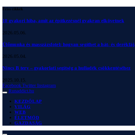
Friss cikkek
10 gyakori hiba, amit az építkezésnél gyakran elkövetnek
2026.05.06.
Ülőmunka és masszázsfotel: hogyan segíthet a hát- és derékfá
2026.05.04.
Nincs B terv – gyakorlati segítség a hulladék csökkentéséhez
2025.10.15.
Facebook
Twitter
Instagram
Runaddict.hu
KEZDŐLAP
VILÁG
WEB
ÉLETMÓD
GAZDASÁG