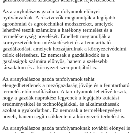
Az aranykalászos gazda tanfolyamok előnyei
nyilvánvalóak. A résztvevők megtanulják a legújabb
agronómiai és agrotechnikai módszereket, amelyek
lehetővé teszik számukra a hatékony termelést és a
termelékenység növelését. Emellett megtanulják a
környezetvédelmi intézkedéseket és a fenntartható
gazdálkodást, amelyek hozzájárulnak a környezetvédelmi
célok eléréséhez. Ez nemcsak a gazdálkodók és a
gazdaságok számára előnyös, hanem a szélesebb
társadalom és a környezet szempontjából is.
Az aranykalászos gazda tanfolyamok tehát
elengedhetetlenek a mezőgazdaság jövője és a fenntartható
termelés előmozdításában. A tanfolyamok lehetővé teszik,
hogy a gazdák naprakész legyenek a legújabb kutatási
eredményekkel és technológiákkal, és alkalmazhassák
azokat a gyakorlatban. Ez nemcsak a termelékenységet
növeli, hanem segít csökkenteni a környezeti terhelést is.
Az aranykalászos gazda tanfolyamoknak további előnyei is