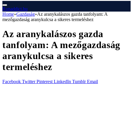
Runaddict.hu
Home
»
Gazdaság
»
Az aranykalászos gazda tanfolyam: A
mezőgazdaság aranykulcsa a sikeres termeléshez
Az aranykalászos gazda
tanfolyam: A mezőgazdaság
aranykulcsa a sikeres
termeléshez
Facebook
Twitter
Pinterest
LinkedIn
Tumblr
Email