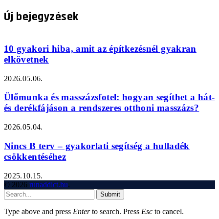
Új bejegyzések
10 gyakori hiba, amit az építkezésnél gyakran
elkövetnek
2026.05.06.
Ülőmunka és masszázsfotel: hogyan segíthet a hát-
és derékfájáson a rendszeres otthoni masszázs?
2026.05.04.
Nincs B terv – gyakorlati segítség a hulladék
csökkentéséhez
2025.10.15.
© 2026
runaddict.hu
.
Submit
Type above and press
Enter
to search. Press
Esc
to cancel.