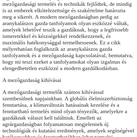
mezőgazdasági termelés és technikák fejlődtek, de mindig
is az emberek elkötelezettsége és szakértelme határozta
meg a sikerét. A modern mezőgazdaságban pedig az
aranykalászos gazda tanfolyamok olyan eszközzé váltak,
amelyek lehetővé teszik a gazdáknak, hogy a legfrissebb
ismeretekkel és készségekkel rendelkezzenek, és
maximális hatékonysággal termelhessenek. Ez a cikk
mélyrehatóan foglalkozik az aranykalászos gazda
tanfolyamok és a mezőgazdaság kapcsolatával, bemutatva,
hogy mi teszi ezeket a tanfolyamokat olyan izgalmas és
elengedhetetlen eszközzé a modern gazdálkodásban.
A mezőgazdaság kihívásai
A mezőgazdasági termelők számos kihívással
szembesülnek napjainkban. A globális élelmiszerbiztonság
fenntartása, a klímaváltozás hatásainak kezelése és a
fenntartható termelés mind olyan tényezők, amelyekre a
gazdáknak választ kell találniuk. Emellett az
agrárgazdaságban folyamatosan megjelennek új
technológiák és kutatási eredmények, amelyek segítségével
hatékonyabban és fenntarthatóbban lehet termelni.