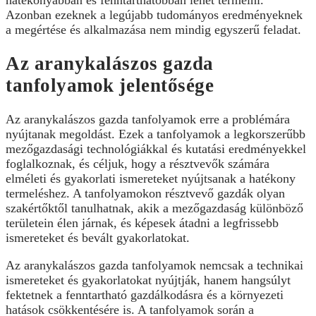
Azonban ezeknek a legújabb tudományos eredményeknek
a megértése és alkalmazása nem mindig egyszerű feladat.
Az aranykalászos gazda
tanfolyamok jelentősége
Az aranykalászos gazda tanfolyamok erre a problémára
nyújtanak megoldást. Ezek a tanfolyamok a legkorszerűbb
mezőgazdasági technológiákkal és kutatási eredményekkel
foglalkoznak, és céljuk, hogy a résztvevők számára
elméleti és gyakorlati ismereteket nyújtsanak a hatékony
termeléshez. A tanfolyamokon résztvevő gazdák olyan
szakértőktől tanulhatnak, akik a mezőgazdaság különböző
területein élen járnak, és képesek átadni a legfrissebb
ismereteket és bevált gyakorlatokat.
Az aranykalászos gazda tanfolyamok nemcsak a technikai
ismereteket és gyakorlatokat nyújtják, hanem hangsúlyt
fektetnek a fenntartható gazdálkodásra és a környezeti
hatások csökkentésére is. A tanfolyamok során a