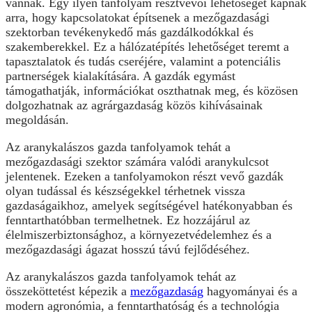
vannak. Egy ilyen tanfolyam résztvevői lehetőséget kapnak
arra, hogy kapcsolatokat építsenek a mezőgazdasági
szektorban tevékenykedő más gazdálkodókkal és
szakemberekkel. Ez a hálózatépítés lehetőséget teremt a
tapasztalatok és tudás cseréjére, valamint a potenciális
partnerségek kialakítására. A gazdák egymást
támogathatják, információkat oszthatnak meg, és közösen
dolgozhatnak az agrárgazdaság közös kihívásainak
megoldásán.
Az aranykalászos gazda tanfolyamok tehát a
mezőgazdasági szektor számára valódi aranykulcsot
jelentenek. Ezeken a tanfolyamokon részt vevő gazdák
olyan tudással és készségekkel térhetnek vissza
gazdaságaikhoz, amelyek segítségével hatékonyabban és
fenntarthatóbban termelhetnek. Ez hozzájárul az
élelmiszerbiztonsághoz, a környezetvédelemhez és a
mezőgazdasági ágazat hosszú távú fejlődéséhez.
Az aranykalászos gazda tanfolyamok tehát az
összeköttetést képezik a
mezőgazdaság
hagyományai és a
modern agronómia, a fenntarthatóság és a technológia