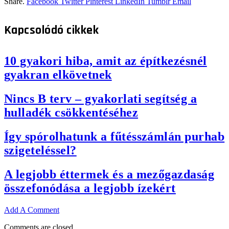
Share.
Facebook
Twitter
Pinterest
LinkedIn
Tumblr
Email
Kapcsolódó
cikkek
10 gyakori hiba, amit az építkezésnél
gyakran elkövetnek
Nincs B terv – gyakorlati segítség a
hulladék csökkentéséhez
Így spórolhatunk a fűtésszámlán purhab
szigeteléssel?
A legjobb éttermek és a mezőgazdaság
összefonódása a legjobb ízekért
Add A Comment
Comments are closed.