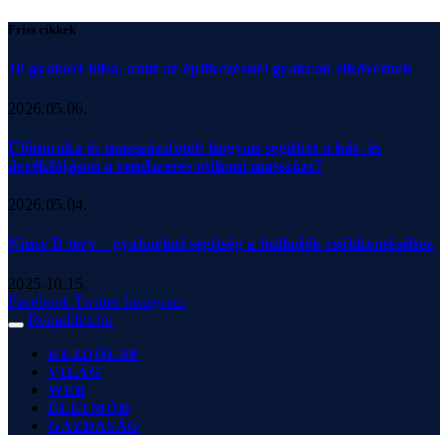
Friss cikkek
10 gyakori hiba, amit az építkezésnél gyakran elkövetnek
2026.05.06.
Ülőmunka és masszázsfotel: hogyan segíthet a hát- és
derékfájáson a rendszeres otthoni masszázs?
2026.05.04.
Nincs B terv – gyakorlati segítség a hulladék csökkentéséhez
2025.10.15.
Facebook
Twitter
Instagram
Runaddict.hu
KEZDŐLAP
VILÁG
WEB
ÉLETMÓD
GAZDASÁG