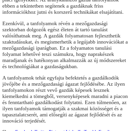
ebben a tekintetben segítenek a gazdáknak friss
információkhoz jutni és korszerű technikákat elsajátítani.
Ezenkívül, a tanfolyamok révén a mezőgazdasági
szektorban dolgozók egész életen át tartó tanulást
valósíthatnak meg. A gazdák folyamatosan fejleszthetik
szaktudásukat, és megismerhetik a legújabb innovációkat a
mezőgazdasági iparágban. Ez a folyamatos tanulási
folyamat lehetővé teszi számukra, hogy naprakészek
maradjanak és hatékonyan alkalmazzák az új módszereket
és technológiákat a gazdaságukban.
A tanfolyamok tehát egyfajta befektetés a gazdálkodók
jövőjébe és a mezőgazdasági ágazat fejlődésébe. Az ilyen
tanfolyamokon részt vevő gazdák képesek lesznek
kiemelkedni a tömegből, versenyképesek maradni a piacon
és fenntartható gazdálkodást folytatni. Ezen túlmenően, az
ilyen tanfolyamok támogatják a szakmai közösséget és a
tapasztalatcserét, ami elősegíti az ágazat fejlődését és az
innováció terjedését.