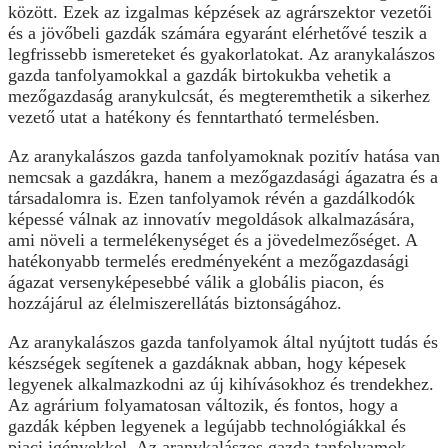
között. Ezek az izgalmas képzések az agrárszektor vezetői
és a jövőbeli gazdák számára egyaránt elérhetővé teszik a
legfrissebb ismereteket és gyakorlatokat. Az aranykalászos
gazda tanfolyamokkal a gazdák birtokukba vehetik a
mezőgazdaság aranykulcsát, és megteremthetik a sikerhez
vezető utat a hatékony és fenntartható termelésben.
Az aranykalászos gazda tanfolyamoknak pozitív hatása van
nemcsak a gazdákra, hanem a mezőgazdasági ágazatra és a
társadalomra is. Ezen tanfolyamok révén a gazdálkodók
képessé válnak az innovatív megoldások alkalmazására,
ami növeli a termelékenységet és a jövedelmezőséget. A
hatékonyabb termelés eredményeként a mezőgazdasági
ágazat versenyképesebbé válik a globális piacon, és
hozzájárul az élelmiszerellátás biztonságához.
Az aranykalászos gazda tanfolyamok által nyújtott tudás és
készségek segítenek a gazdáknak abban, hogy képesek
legyenek alkalmazkodni az új kihívásokhoz és trendekhez.
Az agrárium folyamatosan változik, és fontos, hogy a
gazdák képben legyenek a legújabb technológiákkal és
piaci igényekkel. Az aranykalászos gazda tanfolyamok