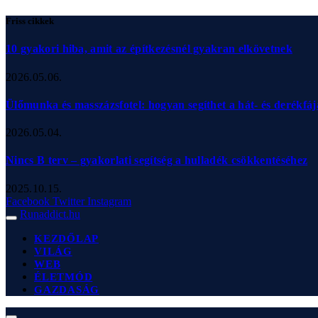
Friss cikkek
10 gyakori hiba, amit az építkezésnél gyakran elkövetnek
2026.05.06.
Ülőmunka és masszázsfotel: hogyan segíthet a hát- és derékfá
2026.05.04.
Nincs B terv – gyakorlati segítség a hulladék csökkentéséhez
2025.10.15.
Facebook
Twitter
Instagram
Runaddict.hu
KEZDŐLAP
VILÁG
WEB
ÉLETMÓD
GAZDASÁG