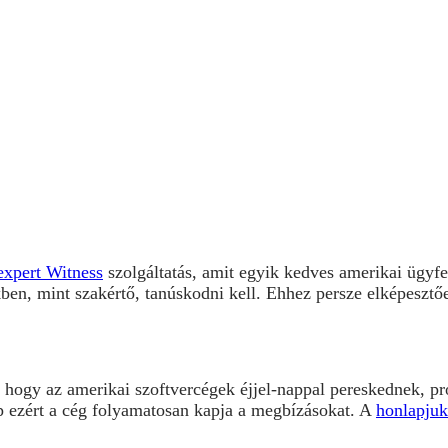
xpert Witness
szolgáltatás, amit egyik kedves amerikai ügyfe
kben, mint szakértő, tanúskodni kell. Ehhez persze elképesztő
hogy az amerikai szoftvercégek éjjel-nappal pereskednek, pro 
p ezért a cég folyamatosan kapja a megbízásokat. A
honlapjuk