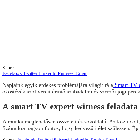
Share
Facebook
Twitter
LinkedIn
Pinterest
Email
Napjaink egyik érdekes problémájára világít rá a
Smart TV e
okostévék szoftvereit érintő szabadalmi és szerzői jogi pere
A smart TV expert witness feladata
A munka meglehetősen összetett és sokoldalú. Az köztudott, 
Számukra nagyon fontos, hogy kedvező ítélet szülessen. Ép
Share.
Facebook
Twitter
Pinterest
LinkedIn
Tumblr
Email