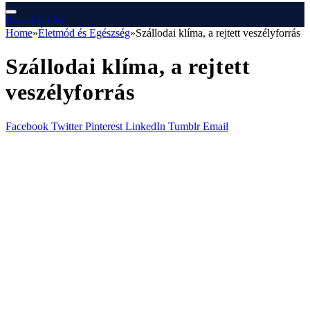
Runaddict.hu
Home
»
Életmód és Egészség
»
Szállodai klíma, a rejtett veszélyforrás
Szállodai klíma, a rejtett
veszélyforrás
Facebook
Twitter
Pinterest
LinkedIn
Tumblr
Email