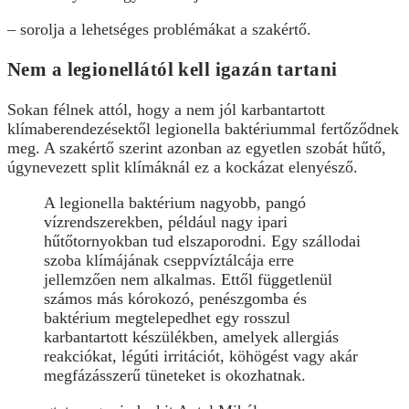
– sorolja a lehetséges problémákat a szakértő.
Nem a legionellától kell igazán tartani
Sokan félnek attól, hogy a nem jól karbantartott
klímaberendezésektől legionella baktériummal fertőződnek
meg. A szakértő szerint azonban az egyetlen szobát hűtő,
úgynevezett split klímáknál ez a kockázat elenyésző.
A legionella baktérium nagyobb, pangó
vízrendszerekben, például nagy ipari
hűtőtornyokban tud elszaporodni. Egy szállodai
szoba klímájának cseppvíztálcája erre
jellemzően nem alkalmas. Ettől függetlenül
számos más kórokozó, penészgomba és
baktérium megtelepedhet egy rosszul
karbantartott készülékben, amelyek allergiás
reakciókat, légúti irritációt, köhögést vagy akár
megfázásszerű tüneteket is okozhatnak.