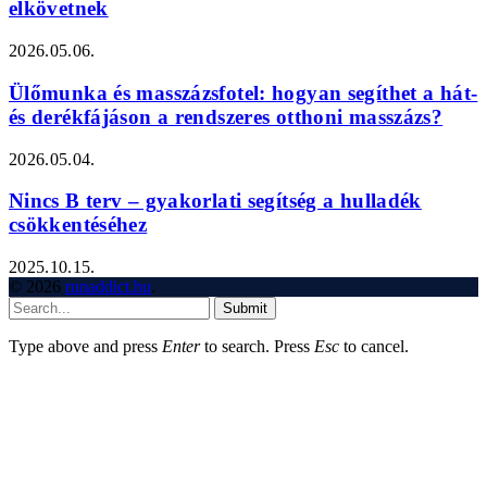
elkövetnek
2026.05.06.
Ülőmunka és masszázsfotel: hogyan segíthet a hát-
és derékfájáson a rendszeres otthoni masszázs?
2026.05.04.
Nincs B terv – gyakorlati segítség a hulladék
csökkentéséhez
2025.10.15.
© 2026
runaddict.hu
.
Submit
Type above and press
Enter
to search. Press
Esc
to cancel.