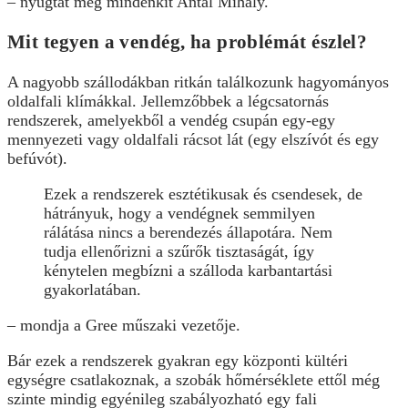
– nyugtat meg mindenkit Antal Mihály.
Mit tegyen a vendég, ha problémát észlel?
A nagyobb szállodákban ritkán találkozunk hagyományos
oldalfali klímákkal. Jellemzőbbek a légcsatornás
rendszerek, amelyekből a vendég csupán egy-egy
mennyezeti vagy oldalfali rácsot lát (egy elszívót és egy
befúvót).
Ezek a rendszerek esztétikusak és csendesek, de
hátrányuk, hogy a vendégnek semmilyen
rálátása nincs a berendezés állapotára. Nem
tudja ellenőrizni a szűrők tisztaságát, így
kénytelen megbízni a szálloda karbantartási
gyakorlatában.
– mondja a Gree műszaki vezetője.
Bár ezek a rendszerek gyakran egy központi kültéri
egységre csatlakoznak, a szobák hőmérséklete ettől még
szinte mindig egyénileg szabályozható egy fali