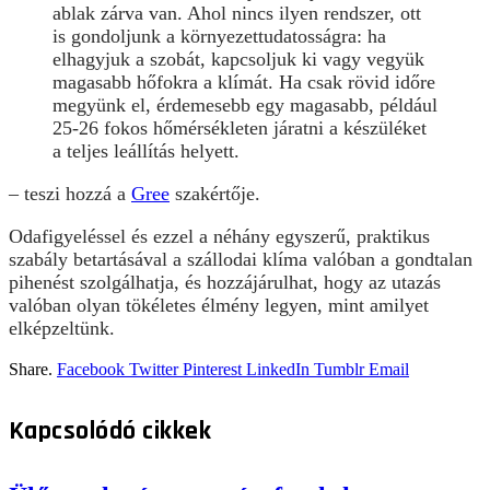
ablak zárva van. Ahol nincs ilyen rendszer, ott
is gondoljunk a környezettudatosságra: ha
elhagyjuk a szobát, kapcsoljuk ki vagy vegyük
magasabb hőfokra a klímát. Ha csak rövid időre
megyünk el, érdemesebb egy magasabb, például
25-26 fokos hőmérsékleten járatni a készüléket
a teljes leállítás helyett.
– teszi hozzá a
Gree
szakértője.
Odafigyeléssel és ezzel a néhány egyszerű, praktikus
szabály betartásával a szállodai klíma valóban a gondtalan
pihenést szolgálhatja, és hozzájárulhat, hogy az utazás
valóban olyan tökéletes élmény legyen, mint amilyet
elképzeltünk.
Share.
Facebook
Twitter
Pinterest
LinkedIn
Tumblr
Email
Kapcsolódó
cikkek