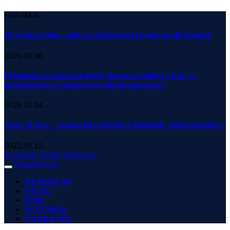
Friss cikkek
10 gyakori hiba, amit az építkezésnél gyakran elkövetnek
2026.05.06.
Ülőmunka és masszázsfotel: hogyan segíthet a hát- és
derékfájáson a rendszeres otthoni masszázs?
2026.05.04.
Nincs B terv – gyakorlati segítség a hulladék csökkentéséhez
2025.10.15.
Facebook
Twitter
Instagram
Runaddict.hu
KEZDŐLAP
VILÁG
WEB
ÉLETMÓD
GAZDASÁG