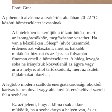
Fotó: Gree
A pihentető alváshoz a szakértők általában 20-22 °C
közötti hőmérsékletet javasolnak.
A hotelekben is kerüljük a túlzott hűtést, mert
az izomgörcsökhöz, megfázáshoz vezethet. Ha
van a készüléken „Sleep” (alvó) üzemmód,
érdemes azt választani, mert az halkabb
működést biztosít és az éjszaka folyamán
finoman emeli a hőmérsékletet. A hideg levegőt
soha ne irányítsuk közvetlenül az ágyra vagy
arra a helyre, ahol tartózkodunk, mert az ízületi
fájdalmakat okozhat.
A legtöbb modern szálloda energiatakarossági okokból
kártyás kapcsolóval vagy ablaknyitás-érzékelővel szereli
fel a szobákat.
Ez azt jelenti, hogy a klíma csak akkor
működik, ha a szobakártya a helyén van, és az