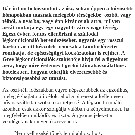
Bár itthon beköszöntött az ősz, sokan éppen a hűvösebb
hónapokban utaznak melegebb térségekbe, őszből vagy
télből, a nyárba; vagy épp kíváncsiak arra, milyen
arcát mutatja egy-egy nagyobb város vagy térség.
Egész évben fontos ellenőrizni a szállodai
légkondicionáló berendezéseket, ugyanis egy rosszul
karbantartott készülék nemcsak a komfortérzetet
ronthatja, de egészségügyi kockázatokat is rejthet. A
Gree légkondicionálók szakértője hívja fel a figyelmet
arra, hogy mire érdemes figyelni klímahasználatkor a
hotelekben, hogyan tehetjük élvezetesebbé és
biztonságosabbá az utazást.
Az őszi-téli időszakban egyre népszerűbbek az egzotikus,
meleg éghajlatú úti célok, ahol a pihenést a kellemesen
hűvös szállodai szoba teszi teljessé. A légkondicionáló
azonban csak akkor szolgálja valóban a kényelmünket, ha
megfelelően működik és tiszta. A gyanús jeleket a
vendégek is könnyen észrevehetik.
Nem kell szakértőnek lenni ahhoz, hogy