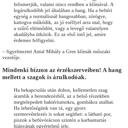
felismerjük, valami nincs rendben a klímával. A
legárulkodóbb jel általában a hang. Ha a beltéri
egység a normálisnál hangosabban, zörögve,
kattogva működik, az jó eséllyel arra utal, hogy
a szűrő eltömődött, vagy a levegő valamilyen
akadályba ütközik. Ez az első intő jel, amire
érdemes felfigyelni.
– figyelmeztet Antal Mihály a Gree klímák műszaki
vezetője.
Mindenki bízzon az érzékszerveiben! A hang
mellett a szagok is árulkodóak.
Ha bekapcsolás után dohos, kellemetlen szag
áramlik a berendezésből, az a belső részekben
megtelepedett baktériumokra, gombákra utalhat.
Ha lehetőségünk van rá, egy gyors
szemrevételezés is sokat segíthet: a látható por,
piszok a befúvórácson szintén a karbantartás
hiányának egyértelmű jele.